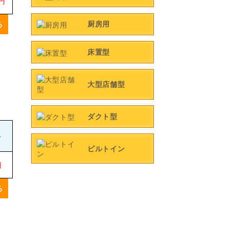
0円
厨房用
る
床置型
大型店舗型
ダクト型
格
ビルトイン
円
る