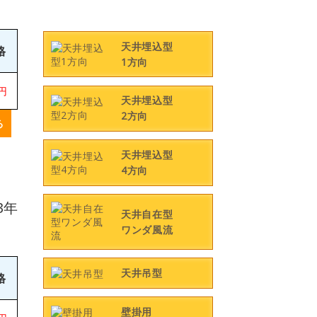
天井埋込型
格
1方向
0円
天井埋込型
2方向
る
天井埋込型
4方向
3年
天井自在型
ワンダ風流
天井吊型
格
壁掛用