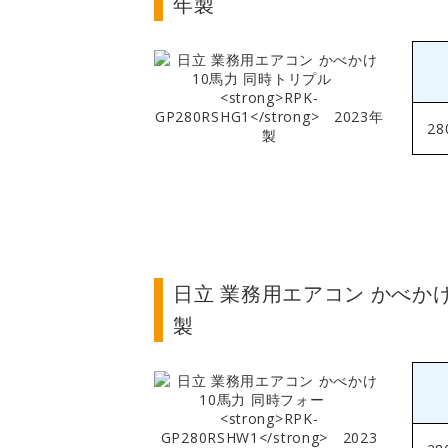
年製
28
日立 業務用エアコン かべか
製