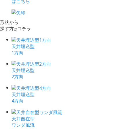
はこちら
形状から
探す方
コチラ
は
天井埋込型
1方向
天井埋込型
2方向
天井埋込型
4方向
天井自在型
ワンダ風流