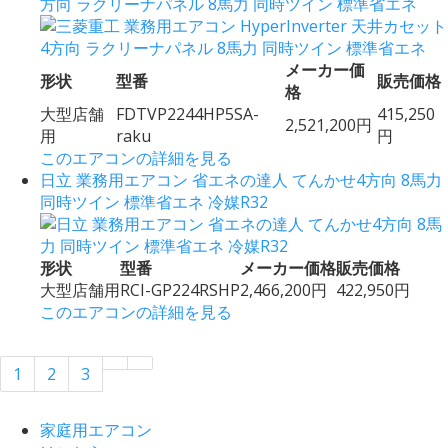
方向 ラクリーナパネル 8馬力 同時ツイン 標準省エネ
メーカー価
形状
型番
販売価格
格
大型店舗
FDTVP2244HP5SA-
415,250
2,521,200円
用
raku
円
このエアコンの詳細を見る
日立 業務用エアコン 省エネの達人 てんかせ4方向 8馬力
同時ツイン 標準省エネ 冷媒R32
形状
型番
メーカー価格
販売価格
大型店舗用
RCI-GP224RSHP
2,466,200円
422,950円
このエアコンの詳細を見る
1
2
3
家庭用エアコン