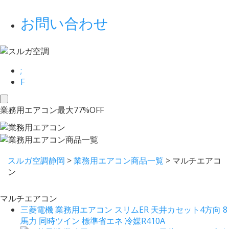
お問い合わせ
;
F
toggle
業務用エアコン最大77%OFF
navigation
スルガ空調静岡
>
業務用エアコン商品一覧
>
マルチエアコ
ン
マルチエアコン
三菱電機 業務用エアコン スリムER 天井カセット4方向 8
馬力 同時ツイン 標準省エネ 冷媒R410A