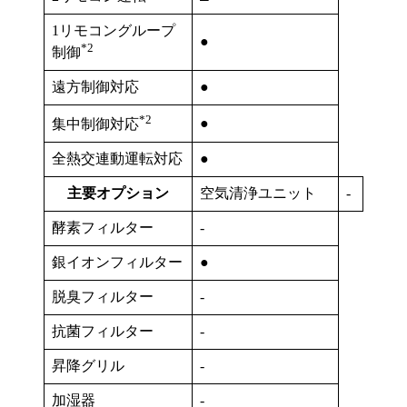
1リモコングループ
●
*2
制御
遠方制御対応
●
*2
●
集中制御対応
全熱交連動運転対応
●
主要オプション
空気清浄ユニット
-
酵素フィルター
-
銀イオンフィルター
●
脱臭フィルター
-
抗菌フィルター
-
昇降グリル
-
加湿器
-