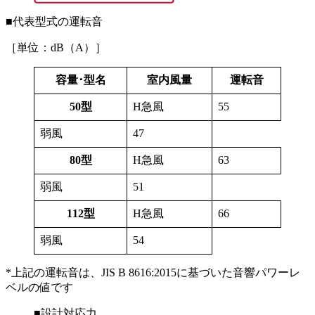
■代表型式の運転音
［単位：dB（A）］
容量･型名
室内風量
運転音
50型
H急風
55
弱風
47
80型
H急風
63
弱風
51
112型
H急風
66
弱風
54
*上記の運転音は、JIS B 8616:2015に基づいた音響パワーレ
ベルの値です
■設計対応力