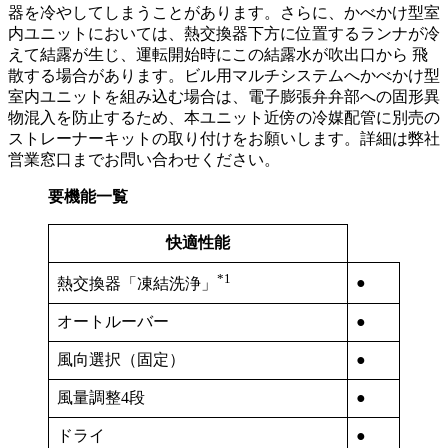
器を冷やしてしまうことがあります。さらに、かべかけ型室
内ユニットにおいては、熱交換器下方に位置するランナが冷
えて結露が生じ、運転開始時にこの結露水が吹出口から 飛
散する場合があります。ビル用マルチシステムへかべかけ型
室内ユニットを組み込む場合は、電子膨張弁弁部への固形異
物混入を防止するため、本ユニット近傍の冷媒配管に別売の
ストレーナーキットの取り付けをお願いします。詳細は弊社
営業窓口までお問い合わせください。
要機能一覧
快適性能
*1
●
熱交換器「凍結洗浄」
オートルーバー
●
風向選択（固定）
●
風量調整4段
●
ドライ
●