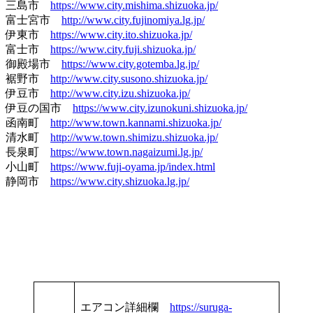
三島市
https://www.city.mishima.shizuoka.jp/
富士宮市
http://www.city.fujinomiya.lg.jp/
伊東市
https://www.city.ito.shizuoka.jp/
富士市
https://www.city.fuji.shizuoka.jp/
御殿場市
https://www.city.gotemba.lg.jp/
裾野市
http://www.city.susono.shizuoka.jp/
伊豆市
http://www.city.izu.shizuoka.jp/
伊豆の国市
https://www.city.izunokuni.shizuoka.jp/
函南町
http://www.town.kannami.shizuoka.jp/
清水町
http://www.town.shimizu.shizuoka.jp/
長泉町
https://www.town.nagaizumi.lg.jp/
小山町
https://www.fuji-oyama.jp/index.html
静岡市
https://www.city.shizuoka.lg.jp/
エアコン詳細欄
https://suruga-