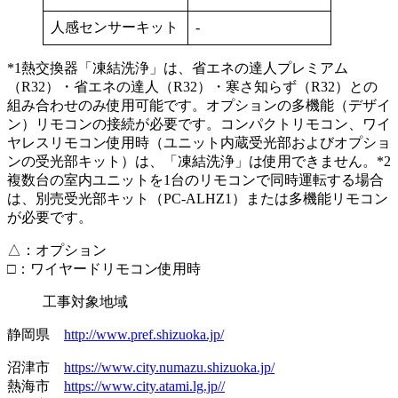
人感センサーキット
-
*1熱交換器「凍結洗浄」は、省エネの達人プレミアム
（R32）・省エネの達人（R32）・寒さ知らず（R32）との
組み合わせのみ使用可能です。オプションの多機能（デザイ
ン）リモコンの接続が必要です。コンパクトリモコン、ワイ
ヤレスリモコン使用時（ユニット内蔵受光部およびオプショ
ンの受光部キット）は、「凍結洗浄」は使用できません。*2
複数台の室内ユニットを1台のリモコンで同時運転する場合
は、別売受光部キット（PC-ALHZ1）または多機能リモコン
が必要です。
△：オプション
□：ワイヤードリモコン使用時
工事対象地域
静岡県
http://www.pref.shizuoka.jp/
沼津市
https://www.city.numazu.shizuoka.jp/
熱海市
https://www.city.atami.lg.jp//