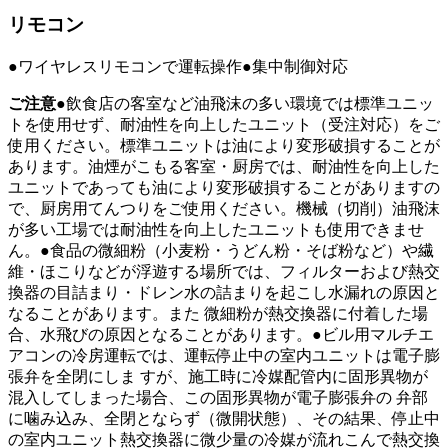
リモコン
●ワイヤレスリモコンで運転操作●集中制御対応
ご注意
●飲食店の客室など油飛沫の多い環境では標準ユニッ
トを使用せず、耐油性を向上したユニット（受注対応）をご
使用ください。標準ユニットは油により変形破損することが
あります。油煙がこもる客室・厨房では、耐油性を向上した
ユニットであっても油により変形破損することがありますの
で、厨房用てんつりをご使用ください。機械（切削）油飛沫
が多い工場では耐油性を向上したユニットも使用できませ
ん。●食品の微細粉（小麦粉・うどん粉・そば粉など）や繊
維・ほこりなどが浮遊する場所では、フィルターおよび熱交
換器の目詰まり・ドレン水の詰まりを起こし水漏れの原因と
なることがあります。また 微細粉が熱交換器に付着した場
合、水飛びの原因となることがあります。●ビル用マルチエ
アコンの冷房運転では、運転停止中の室内ユニットは電子膨
張弁を全閉にしま すが、施工時に冷媒配管内に固形異物が
混入してしまった場合、この固形異物が電子膨張弁の 弁部
に噛み込み、全閉とならず（微開状態）、その結果、停止中
の室内ユニット熱交換器に微少量の冷媒が流れこんで熱交換