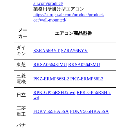
air.com/product/
業務用壁掛け型エアコン
https://suruga-air.com/product/product-
cat/wall-mounted/
メー
エアコン商品型番
カー
ダイ
SZRA56BYT
SZRA56BYV
キン
東芝
RKSA05643JMU
RKSA05643MU
三菱
PKZ-ERMP56SL2
PKZ-ERMP56L2
電機
RPK-GP56RSHJ5-wd
RPK-GP56RSH5-
日立
wd
三菱
FDKV565HA5SA
FDKV565HKA5SA
重工
パナ