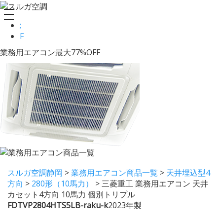
toggle
;
navigation
F
業務用エアコン最大77%OFF
スルガ空調静岡
>
業務用エアコン商品一覧
>
天井埋込型4
方向
>
280形（10馬力）
>
三菱重工 業務用エアコン 天井
カセット4方向 10馬力 個別トリプル
FDTVP2804HTS5LB-raku-k
2023年製