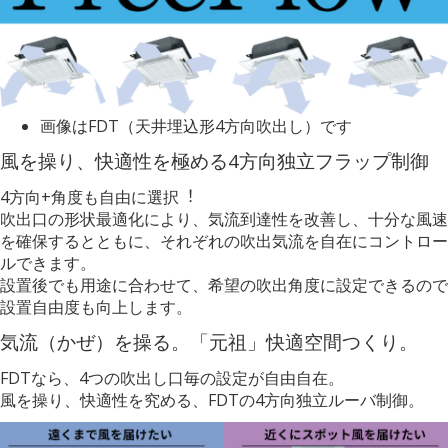
画像はFDT（天井埋込形4方向吹出し）です
風を操り、快適性を極める4方向独立フラップ制御
4方向+⾓度も自由に選択︕
吹出口の形状最適化により、気流到達性を改善し、⼗分な風速
を確保するとともに、それぞれの吹出気流を自在にコントロー
ルできます。
設置後でも用途に合わせて、希望の吹出⾓度に設定できるので
設置自由度も向上します。
気流（かぜ）を操る。「元祖」快適空間つくり。
FDTなら、4つの吹出し口毎の設定が自由自在。
風を操り、快適性を究める、FDTの4方向独⽴ルーバ制御。