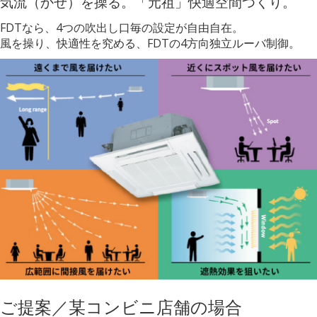
気流（かぜ）を操る。「元祖」快適空間つくり。
FDTなら、4つの吹出し口毎の設定が自由自在。
風を操り、快適性を究める、FDTの4方向独⽴ルーバ制御。
ご提案／某コンビニ店舗の場合