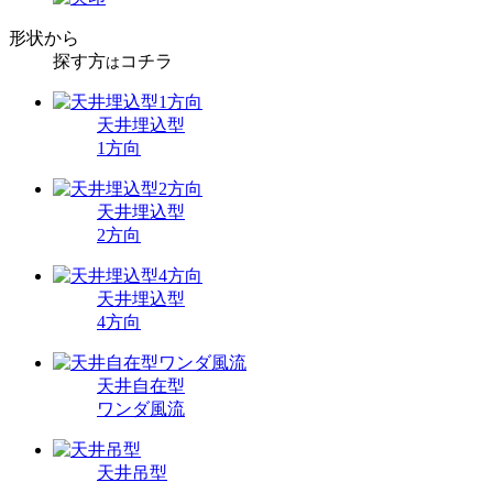
形状から
探す方
コチラ
は
天井埋込型
1方向
天井埋込型
2方向
天井埋込型
4方向
天井自在型
ワンダ風流
天井吊型