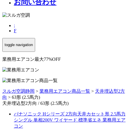
お問い合わせ
;
F
toggle navigation
業務用エアコン最大77%OFF
スルガ空調静岡
>
業務用エアコン商品一覧
>
天井埋込型2方
向
>
63形 (2.5馬力)
天井埋込型2方向 / 63形 (2.5馬力)
パナソニック Hシリーズ 2方向天井カセット形 2.5馬力
シングル 単相200V ワイヤード 標準省エネ 業務用エア
コン