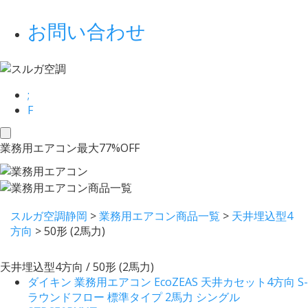
お問い合わせ
;
F
toggle
業務用エアコン最大77%OFF
navigation
スルガ空調静岡
>
業務用エアコン商品一覧
>
天井埋込型4
方向
>
50形 (2馬力)
天井埋込型4方向 / 50形 (2馬力)
ダイキン 業務用エアコン EcoZEAS 天井カセット4方向 S-
ラウンドフロー 標準タイプ 2馬力 シングル