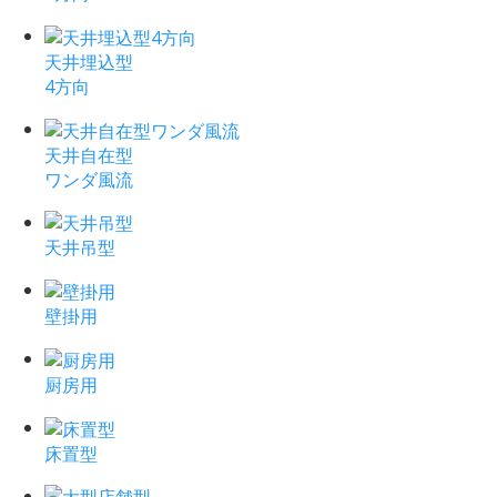
天井埋込型
4方向
天井自在型
ワンダ風流
天井吊型
壁掛用
厨房用
床置型