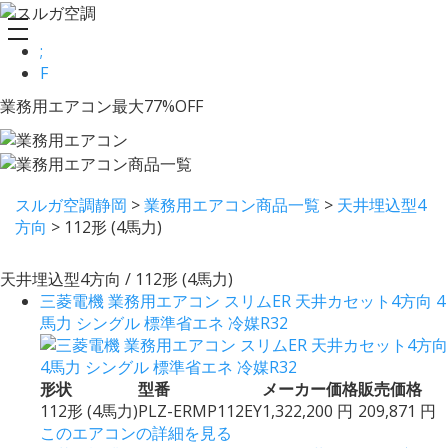
toggle
;
navigation
F
業務用エアコン最大77%OFF
スルガ空調静岡
>
業務用エアコン商品一覧
>
天井埋込型4
方向
>
112形 (4馬力)
天井埋込型4方向 / 112形 (4馬力)
三菱電機 業務用エアコン スリムER 天井カセット4方向 4
馬力 シングル 標準省エネ 冷媒R32
形状
型番
メーカー価格
販売価格
112形 (4馬力)
PLZ-ERMP112EY
1,322,200 円
209,871 円
このエアコンの詳細を見る