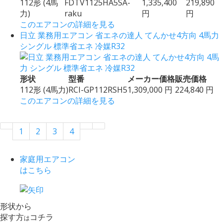
112形 (4馬
FDTV1125HA5SA-
1,335,400
219,890
力)
raku
円
円
このエアコンの詳細を見る
日立 業務用エアコン 省エネの達人 てんかせ4方向 4馬力
シングル 標準省エネ 冷媒R32
形状
型番
メーカー価格
販売価格
112形 (4馬力)
RCI-GP112RSH5
1,309,000 円
224,840 円
このエアコンの詳細を見る
1
2
3
4
家庭用エアコン
はこちら
形状から
探す方
コチラ
は