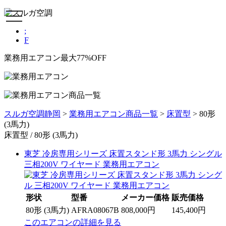
toggle
navigation
;
F
業務用エアコン最大77%OFF
スルガ空調静岡
>
業務用エアコン商品一覧
>
床置型
>
80形
(3馬力)
床置型 / 80形 (3馬力)
東芝 冷房専用シリーズ 床置スタンド形 3馬力 シングル
三相200V ワイヤード 業務用エアコン
形状
型番
メーカー価格
販売価格
80形 (3馬力)
AFRA08067B
808,000円
145,400円
このエアコンの詳細を見る