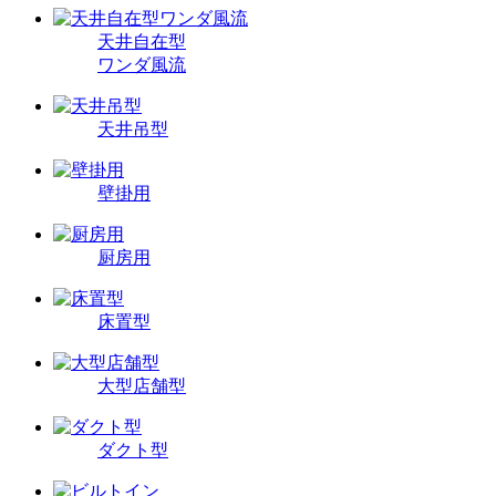
天井自在型
ワンダ風流
天井吊型
壁掛用
厨房用
床置型
大型店舗型
ダクト型