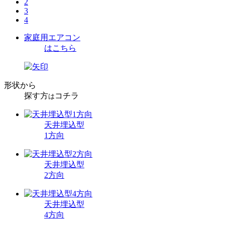
2
3
4
家庭用エアコン
はこちら
形状から
探す方
コチラ
は
天井埋込型
1方向
天井埋込型
2方向
天井埋込型
4方向