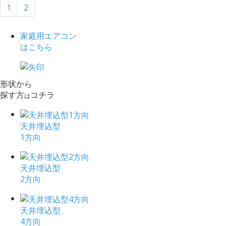
1
2
家庭用エアコン
はこちら
形状から
探す方
コチラ
は
天井埋込型
1方向
天井埋込型
2方向
天井埋込型
4方向