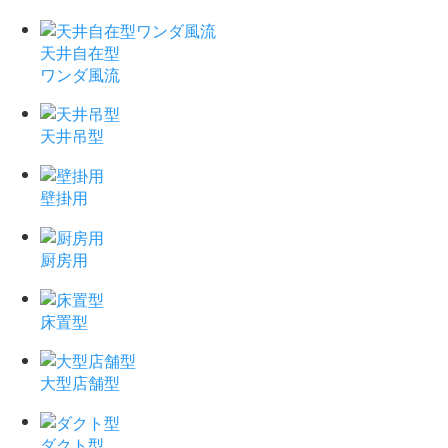
天井自在型
ワンダ風流
天井吊型
壁掛用
厨房用
床置型
大型店舗型
ダクト型