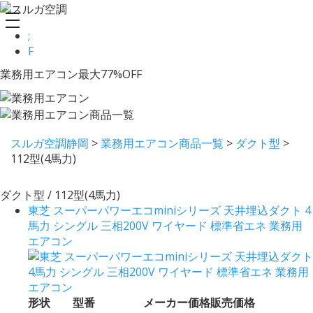
toggle
;
navigation
F
業務用エアコン最大77%OFF
スルガ空調静岡
>
業務用エアコン商品一覧
>
ダクト型
>
112型(4馬力)
ダクト型 / 112型(4馬力)
東芝 スーパーパワーエコminiシリーズ 天井埋込ダクト 4
馬力 シングル 三相200V ワイヤード 標準省エネ 業務用
エアコン
形状
型番
メーカー価格
販売価格