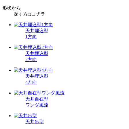
形状から
探す方
コチラ
は
天井埋込型
1方向
天井埋込型
2方向
天井埋込型
4方向
天井自在型
ワンダ風流
天井吊型