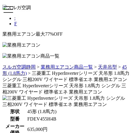
toggle
navigation
;
F
業務用エアコン最大77%OFF
スルガ空調静岡
>
業務用エアコン商品一覧
>
天井吊型
>
45
形 (1.8馬力)
>
三菱重工 HyperInverterシリーズ 天吊形 1.8馬力
シングル 三相200V ワイヤード 標準省エネ 業務用エアコン
三菱重工 HyperInverterシリーズ 天吊形 1.8馬力 シングル 三
相200V ワイヤード 標準省エネ 業務用エアコン
形状
45形 (1.8馬力)
型番
FDEV455H4B
メーカー
635,000円
価格