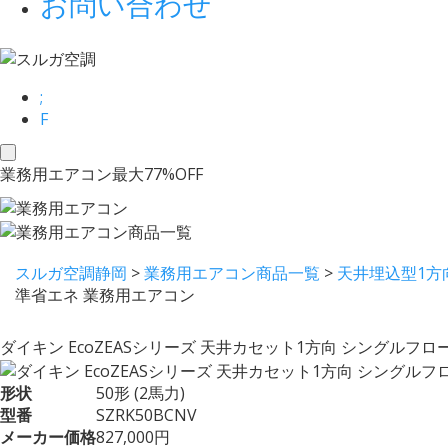
お問い合わせ
;
F
toggle
業務用エアコン最大77%OFF
navigation
スルガ空調静岡
>
業務用エアコン商品一覧
>
天井埋込型1方
準省エネ 業務用エアコン
ダイキン EcoZEASシリーズ 天井カセット1方向 シングルフロ
形状
50形 (2馬力)
型番
SZRK50BCNV
メーカー価格
827,000円