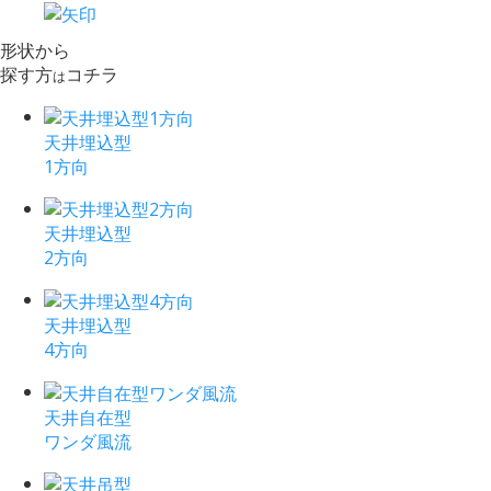
形状から
探す方
コチラ
は
天井埋込型
1方向
天井埋込型
2方向
天井埋込型
4方向
天井自在型
ワンダ風流