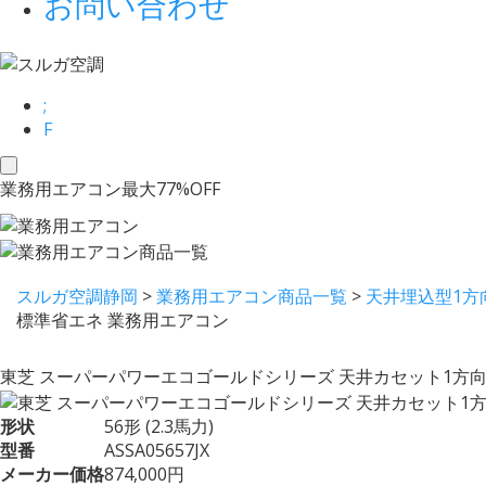
お問い合わせ
;
F
toggle
業務用エアコン最大77%OFF
navigation
スルガ空調静岡
>
業務用エアコン商品一覧
>
天井埋込型1方
標準省エネ 業務用エアコン
東芝 スーパーパワーエコゴールドシリーズ 天井カセット1方向 2
形状
56形 (2.3馬力)
型番
ASSA05657JX
メーカー価格
874,000円