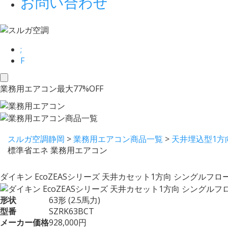
お問い合わせ
;
F
toggle
業務用エアコン最大77%OFF
navigation
スルガ空調静岡
>
業務用エアコン商品一覧
>
天井埋込型1方
標準省エネ 業務用エアコン
ダイキン EcoZEASシリーズ 天井カセット1方向 シングルフロー
形状
63形 (2.5馬力)
型番
SZRK63BCT
メーカー価格
928,000円