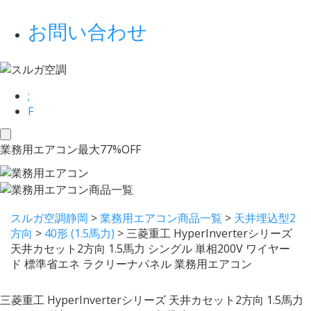
お問い合わせ
;
F
toggle
業務用エアコン最大77%OFF
navigation
スルガ空調静岡
>
業務用エアコン商品一覧
>
天井埋込型2
方向
>
40形 (1.5馬力)
>
三菱重工 HyperInverterシリーズ
天井カセット2方向 1.5馬力 シングル 単相200V ワイヤー
ド 標準省エネ ラクリーナパネル 業務用エアコン
三菱重工 HyperInverterシリーズ 天井カセット2方向 1.5馬力