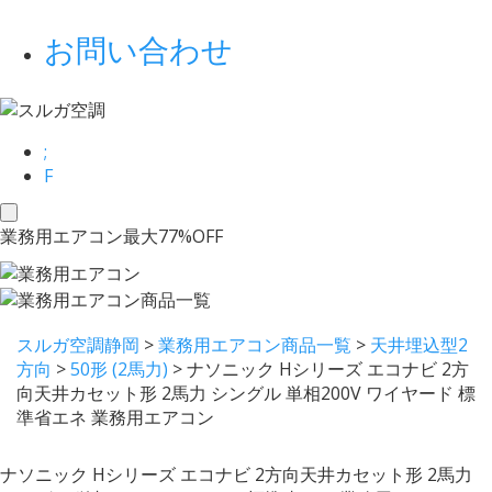
お問い合わせ
;
F
toggle
業務用エアコン最大77%OFF
navigation
スルガ空調静岡
>
業務用エアコン商品一覧
>
天井埋込型2
方向
>
50形 (2馬力)
>
ナソニック Hシリーズ エコナビ 2方
向天井カセット形 2馬力 シングル 単相200V ワイヤード 標
準省エネ 業務用エアコン
ナソニック Hシリーズ エコナビ 2方向天井カセット形 2馬力