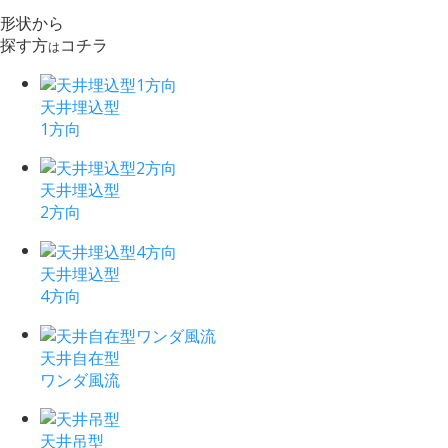
形状から
探す方
コチラ
は
天井埋込型
1方向
天井埋込型
2方向
天井埋込型
4方向
天井自在型
ワンダ風流
天井吊型