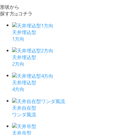
形状から
探す方
コチラ
は
天井埋込型
1方向
天井埋込型
2方向
天井埋込型
4方向
天井自在型
ワンダ風流
天井吊型