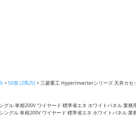
向
>
50形 (2馬力)
>
三菱重工 HyperInverterシリーズ 天井
力 シングル 単相200V ワイヤード 標準省エネ ホワイトパネル 業