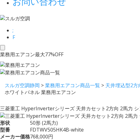
お問い合わせ
;
F
toggle
業務用エアコン最大77%OFF
navigation
スルガ空調静岡
>
業務用エアコン商品一覧
>
天井埋込型2方
ホワイトパネル 業務用エアコン
三菱重工 HyperInverterシリーズ 天井カセット2方向 2馬
形状
50形 (2馬力)
型番
FDTWV505HK4B-white
メーカー価格
768,000円