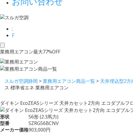
お問い合わせ
;
F
toggle
業務用エアコン最大77%OFF
navigation
スルガ空調静岡
>
業務用エアコン商品一覧
>
天井埋込型2方
ス 標準省エネ 業務用エアコン
ダイキン EcoZEASシリーズ 天井カセット2方向 エコダブルフロ
形状
56形 (2.3馬力)
型番
SZRG56BCNV
メーカー価格
903,000円