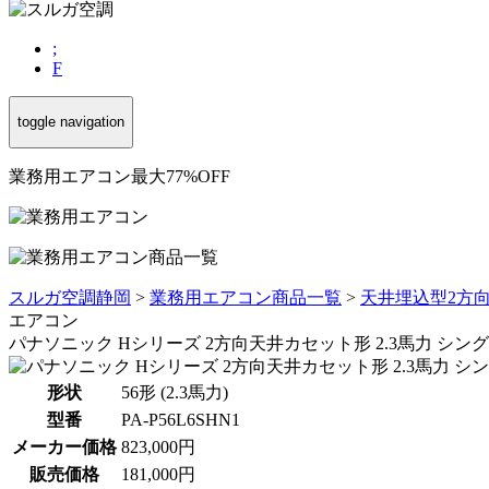
;
F
toggle navigation
業務用エアコン最大77%OFF
スルガ空調静岡
>
業務用エアコン商品一覧
>
天井埋込型2方
エアコン
パナソニック Hシリーズ 2方向天井カセット形 2.3馬力 シング
形状
56形 (2.3馬力)
型番
PA-P56L6SHN1
メーカー価格
823,000円
販売価格
181,000円