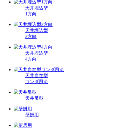
天井埋込型
1方向
天井埋込型
2方向
天井埋込型
4方向
天井自在型
ワンダ風流
天井吊型
壁掛用