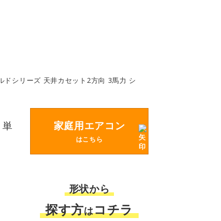
ドシリーズ 天井カセット2方向 3馬力 シ
 単
家庭用エアコン
はこちら
形状から
探す方
コチラ
は