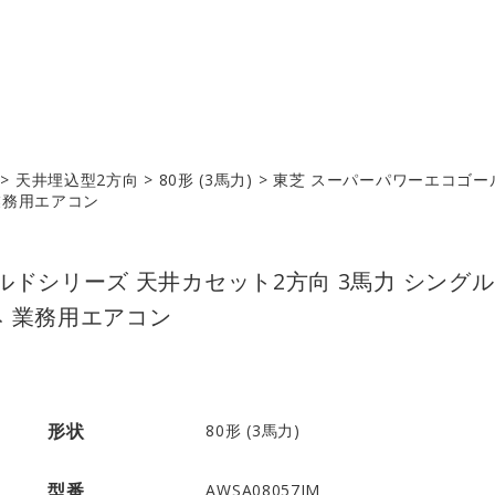
>
天井埋込型2方向
>
80形 (3馬力)
>
東芝 スーパーパワーエコゴール
 業務用エアコン
ドシリーズ 天井カセット2方向 3馬力 シングル
ネ 業務用エアコン
形状
80形 (3馬力)
型番
AWSA08057JM