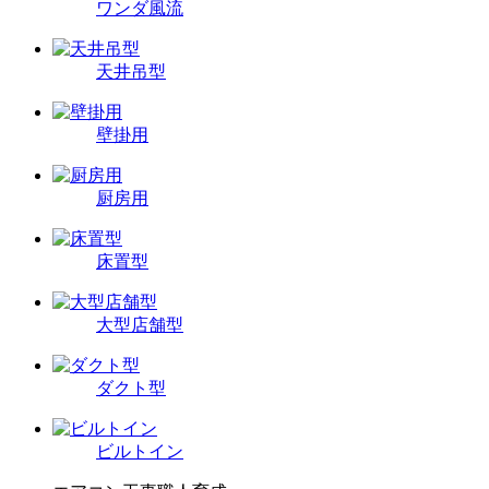
ワンダ風流
天井吊型
壁掛用
厨房用
床置型
大型店舗型
ダクト型
ビルトイン