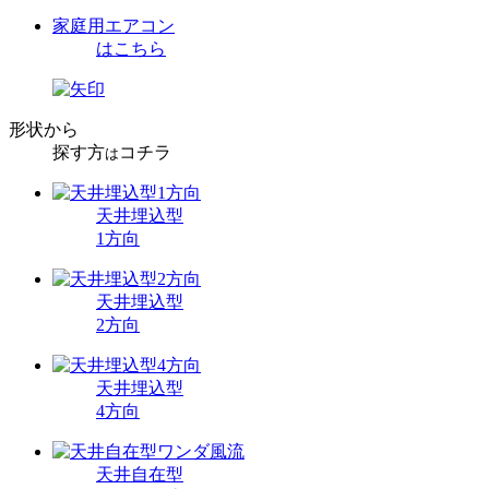
家庭用エアコン
はこちら
形状から
探す方
コチラ
は
天井埋込型
1方向
天井埋込型
2方向
天井埋込型
4方向
天井自在型