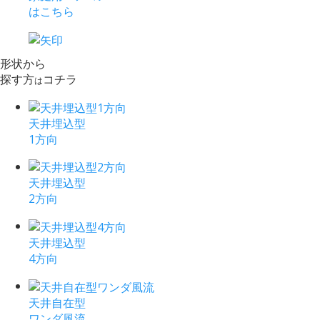
はこちら
形状から
探す方
コチラ
は
天井埋込型
1方向
天井埋込型
2方向
天井埋込型
4方向
天井自在型
ワンダ風流