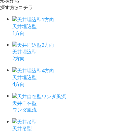
形状から
探す方
コチラ
は
天井埋込型
1方向
天井埋込型
2方向
天井埋込型
4方向
天井自在型
ワンダ風流
天井吊型