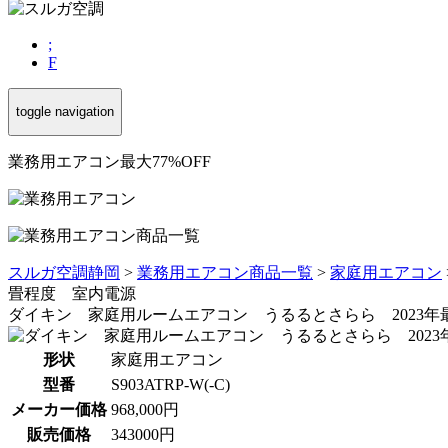
;
F
toggle navigation
業務用エアコン最大77%OFF
スルガ空調静岡
>
業務用エアコン商品一覧
>
家庭用エアコン
畳程度 室内電源
ダイキン 家庭用ルームエアコン うるるとさらら 2023年最新モ
形状
家庭用エアコン
型番
S903ATRP-W(-C)
メーカー価格
968,000円
販売価格
343000円