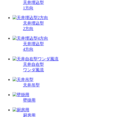
天井埋込型
1方向
天井埋込型
2方向
天井埋込型
4方向
天井自在型
ワンダ風流
天井吊型
壁掛用
厨房用