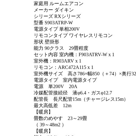
家庭用 ルームエアコン
メーカー ダイキン
シリーズ RXシリーズ
型番 S903ATRP-W
電源タイプ 単相200V
リモコンタイプ ワイヤレスリモコン
形状 壁掛形
能力 90クラス 29畳程度
セット内容 室内機：F903ATRV-W x 1
室外機：R903ARV x 1
リモコン：ARC472A115 x 1
室外機サイズ 高さ786×幅850（＋74）×奥行32
電源タイプ 室内電源タイプ
電源 単200V 20A
冷媒配管接続径 液φ6.4・ガスφ12.7
配管長 長尺配管15m（チャージレス15m）
最大高低差 12m
【暖房】
畳数のめやす 23～29畳
（ 39～48m2 ）
【暖房】