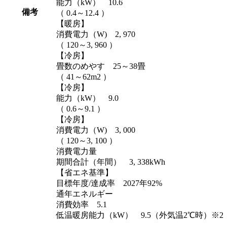
能力（kW） 10.6
備考
（ 0.4～12.4 ）
【暖房】
消費電力（W) 2, 970
（ 120～3, 960 ）
【冷房】
畳数のめやす 25～38畳
（ 41～62m2 ）
【冷房】
能力（kW） 9.0
（ 0.6～9.1 ）
【冷房】
消費電力（W) 3, 000
（ 120～3, 100 ）
消費電力量
期間合計（年間） 3, 338kWh
【省エネ基準】
目標年度/達成率 2027年92%
通年エネルギー
消費効率 5.1
低温暖房能力（kW） 9.5（外気温2℃時）※2