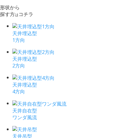
形状から
探す方
コチラ
は
天井埋込型
1方向
天井埋込型
2方向
天井埋込型
4方向
天井自在型
ワンダ風流
天井吊型