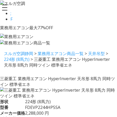
toggle
;
navigation
F
業務用エアコン最大77%OFF
スルガ空調静岡
>
業務用エアコン商品一覧
>
天井吊型
>
224形 (8馬力)
>
三菱重工 業務用エアコン HyperInverter
天吊形 8馬力 同時ツイン 標準省エネ
三菱重工 業務用エアコン HyperInverter 天吊形 8馬力 同時ツ
イン 標準省エネ
形状
224形 (8馬力)
型番
FDEVP2244HP5SA
メーカー価格
2,288,000 円