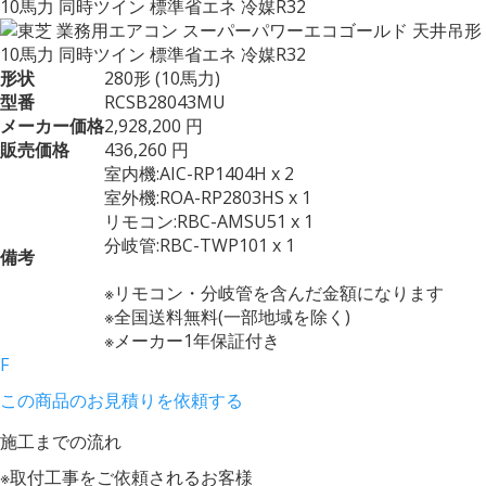
10馬力 同時ツイン 標準省エネ 冷媒R32
形状
280形 (10馬力)
型番
RCSB28043MU
メーカー価格
2,928,200 円
販売価格
436,260 円
室内機:AIC-RP1404H x 2
室外機:ROA-RP2803HS x 1
リモコン:RBC-AMSU51 x 1
分岐管:RBC-TWP101 x 1
備考
※リモコン・分岐管を含んだ金額になります
※全国送料無料(一部地域を除く)
※メーカー1年保証付き
F
この商品のお見積りを依頼する
施工までの流れ
※取付工事をご依頼されるお客様