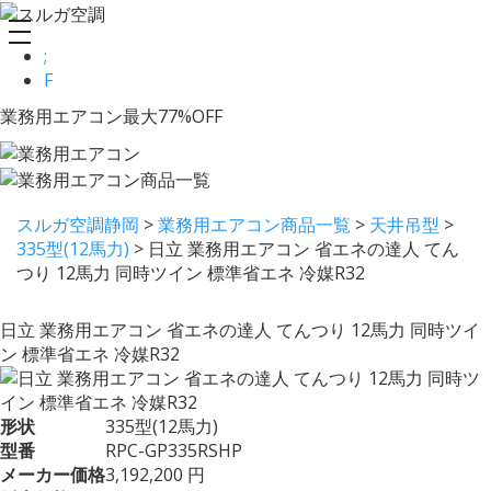
toggle
;
navigation
F
業務用エアコン最大77%OFF
スルガ空調静岡
>
業務用エアコン商品一覧
>
天井吊型
>
335型(12馬力)
>
日立 業務用エアコン 省エネの達人 てん
つり 12馬力 同時ツイン 標準省エネ 冷媒R32
日立 業務用エアコン 省エネの達人 てんつり 12馬力 同時ツイ
ン 標準省エネ 冷媒R32
形状
335型(12馬力)
型番
RPC-GP335RSHP
メーカー価格
3,192,200 円