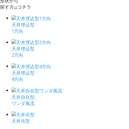
形状から
探す方
コチラ
は
天井埋込型
1方向
天井埋込型
2方向
天井埋込型
4方向
天井自在型
ワンダ風流
天井吊型