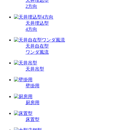
天井埋込型
2方向
天井埋込型
4方向
天井自在型
ワンダ風流
天井吊型
壁掛用
厨房用
床置型