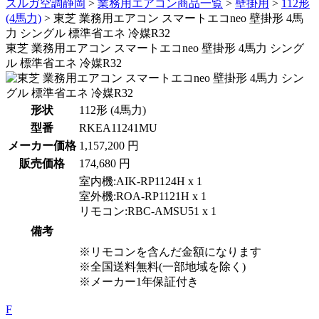
スルガ空調静岡
>
業務用エアコン商品一覧
>
壁掛用
>
112形
(4馬力)
>
東芝 業務用エアコン スマートエコneo 壁掛形 4馬
力 シングル 標準省エネ 冷媒R32
東芝 業務用エアコン スマートエコneo 壁掛形 4馬力 シング
ル 標準省エネ 冷媒R32
形状
112形 (4馬力)
型番
RKEA11241MU
メーカー価格
1,157,200 円
販売価格
174,680 円
室内機:AIK-RP1124H x 1
室外機:ROA-RP1121H x 1
リモコン:RBC-AMSU51 x 1
備考
※リモコンを含んだ金額になります
※全国送料無料(一部地域を除く)
※メーカー1年保証付き
F