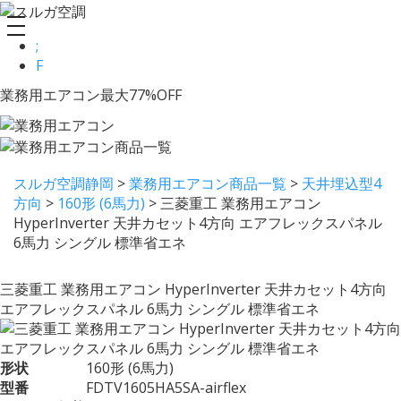
toggle
;
navigation
F
業務用エアコン最大77%OFF
スルガ空調静岡
>
業務用エアコン商品一覧
>
天井埋込型4
方向
>
160形 (6馬力)
>
三菱重工 業務用エアコン
HyperInverter 天井カセット4方向 エアフレックスパネル
6馬力 シングル 標準省エネ
三菱重工 業務用エアコン HyperInverter 天井カセット4方向
エアフレックスパネル 6馬力 シングル 標準省エネ
形状
160形 (6馬力)
型番
FDTV1605HA5SA-airflex