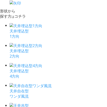
形状から
探す方
コチラ
は
天井埋込型
1方向
天井埋込型
2方向
天井埋込型
4方向
天井自在型
ワンダ風流