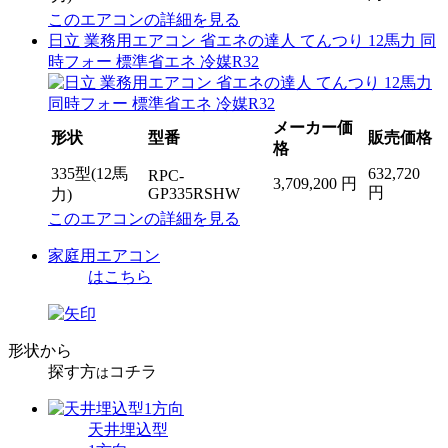
このエアコンの詳細を見る
日立 業務用エアコン 省エネの達人 てんつり 12馬力 同
時フォー 標準省エネ 冷媒R32
メーカー価
形状
型番
販売価格
格
335型(12馬
632,720
RPC-
3,709,200 円
円
GP335RSHW
力)
このエアコンの詳細を見る
家庭用エアコン
はこちら
形状から
探す方
コチラ
は
天井埋込型