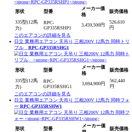
メーカー価
形状
型番
販売価格
格
335型(12馬
526,610
RPC-
3,459,500円
円
GP335RSHP1
力)
このエアコンの詳細を見る
日立 業務用エアコン 天吊り 三相200V 12馬力 同時トリ
プル
RPC-GP335RSHG1
メーカー価
形状
型番
販売価格
格
335型(12馬
562,440
RPC-
3,694,900円
円
GP335RSHG1
力)
このエアコンの詳細を見る
日立 業務用エアコン 天吊り 三相200V 12馬力 同時フォ
ー
RPC-GP335RSHW1
メーカー価
形状
型番
販売価格
格