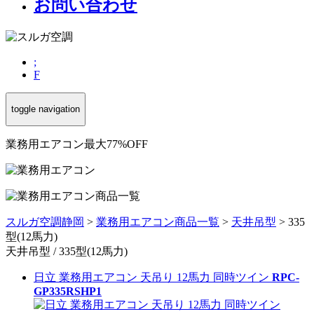
お問い合わせ
;
F
toggle navigation
業務用エアコン最大77%OFF
スルガ空調静岡
>
業務用エアコン商品一覧
>
天井吊型
>
335
型(12馬力)
天井吊型 / 335型(12馬力)
日立 業務用エアコン 天吊り 12馬力 同時ツイン
RPC-
GP335RSHP1