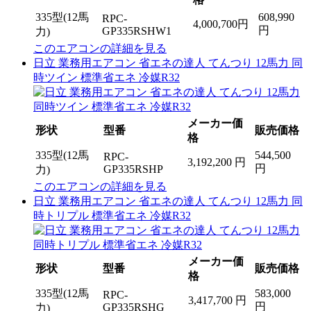
335型(12馬
608,990
RPC-
4,000,700円
円
GP335RSHW1
力)
このエアコンの詳細を見る
日立 業務用エアコン 省エネの達人 てんつり 12馬力 同
時ツイン 標準省エネ 冷媒R32
メーカー価
形状
型番
販売価格
格
335型(12馬
544,500
RPC-
3,192,200 円
円
GP335RSHP
力)
このエアコンの詳細を見る
日立 業務用エアコン 省エネの達人 てんつり 12馬力 同
時トリプル 標準省エネ 冷媒R32
メーカー価
形状
型番
販売価格
格
335型(12馬
583,000
RPC-
3,417,700 円
円
GP335RSHG
力)