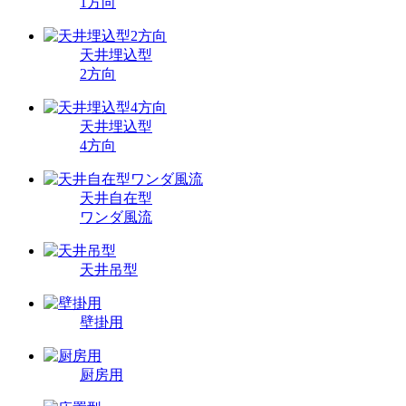
1方向
天井埋込型
2方向
天井埋込型
4方向
天井自在型
ワンダ風流
天井吊型
壁掛用
厨房用