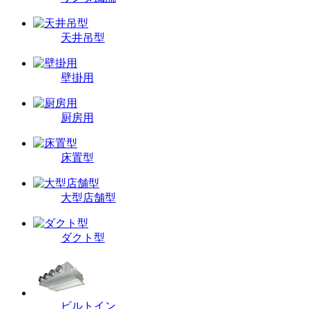
天井吊型
壁掛用
厨房用
床置型
大型店舗型
ダクト型
ビルトイン