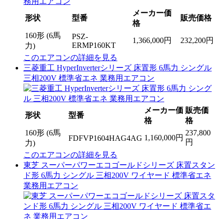
メーカー価
形状
型番
販売価格
格
160形 (6馬
PSZ-
1,366,000円
232,200円
ERMP160KT
力)
このエアコンの詳細を見る
三菱重工 HyperInverterシリーズ 床置形 6馬力 シングル
三相200V 標準省エネ 業務用エアコン
メーカー価
販売価
形状
型番
格
格
160形 (6馬
237,800
1,160,000円
FDFVP1604HAG4AG
円
力)
このエアコンの詳細を見る
東芝 スーパーパワーエコゴールドシリーズ 床置スタン
ド形 6馬力 シングル 三相200V ワイヤード 標準省エネ
業務用エアコン