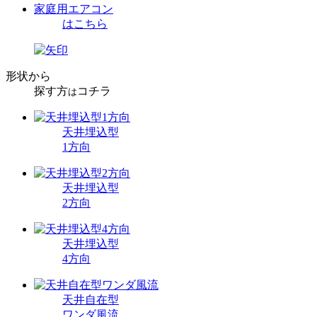
家庭用エアコン
はこちら
形状から
探す方
コチラ
は
天井埋込型
1方向
天井埋込型
2方向
天井埋込型
4方向
天井自在型
ワンダ風流