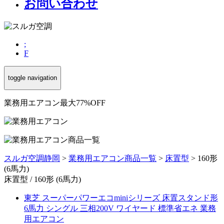
お問い合わせ
;
F
toggle navigation
業務用エアコン最大77%OFF
スルガ空調静岡
>
業務用エアコン商品一覧
>
床置型
>
160形
(6馬力)
床置型 / 160形 (6馬力)
東芝 スーパーパワーエコminiシリーズ 床置スタンド形
6馬力 シングル 三相200V ワイヤード 標準省エネ 業務
用エアコン